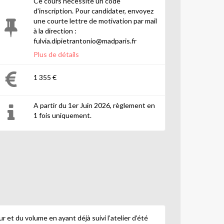
Ce cours nécessite un code
d'inscription. Pour candidater, envoyez
une courte lettre de motivation par mail
à la direction :
fulvia.dipietrantonio@madparis.fr
Plus de détails
1 355 €
A partir du 1er Juin 2026, règlement en
1 fois uniquement.
r et du volume en ayant déjà suivi l’atelier d’été