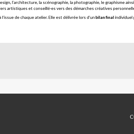
gn, l’architecture, la scénographie, la photographie, le graphisme ainsi
ers artistiques et conseillé
·
es vers des démarches créatives personnelle
 l’issue de chaque atelier. Elle est délivrée lors d’un
bilan final
individuel 
C
Le
Ar