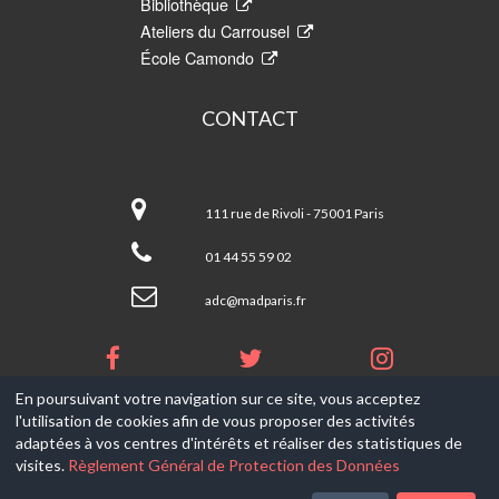
Bibliothèque
Ateliers du Carrousel
École Camondo
CONTACT
Les
Arts
111 rue de Rivoli - 75001 Paris
Décoratifs
01 44 55 59 02
adc@madparis.fr
En poursuivant votre navigation sur ce site, vous acceptez
l'utilisation de cookies afin de vous proposer des activités
© 2017-2026, Ce site est propulsé par
Aniapps.fr
adaptées à vos centres d'intérêts et réaliser des statistiques de
visites.
Règlement Général de Protection des Données
CGV
CGU Aniapps