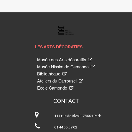
LES
ARTS
DÉCORATIFS
LES ARTS DÉCORATIFS
Musée des Arts décoratifs
Musée Nissim de Camondo
Bibliothèque
Ateliers du Carrousel
École Camondo
CONTACT
Les
Arts
111 rue de Rivoli - 75001 Paris
Décoratifs
01 44 55 59 02