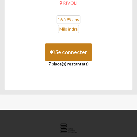
RIVOLI
16 à 99 ans
Milo indra
Se connecter
7 place(s) restante(s)
LES
ARTS