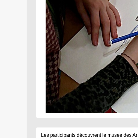
Les 
participants
 découvrent le 
m
usée des Art