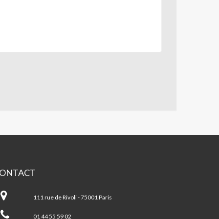
ONTACT
s
ts
111 rue de Rivoli - 75001 Paris
coratifs
01 44 55 59 02